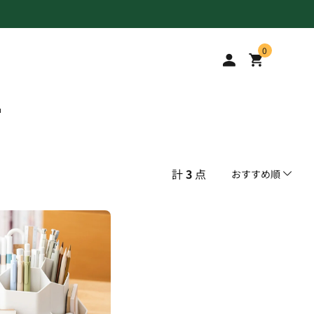
0
品
計
3
点
おすすめ順
おすすめ順
安い順
高い順
新着順
古い順